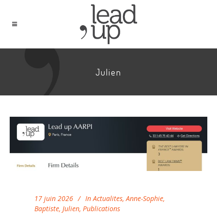
Julien
17 juin 2026
In
Actualites
,
Anne-Sophie
,
Baptiste
,
Julien
,
Publications