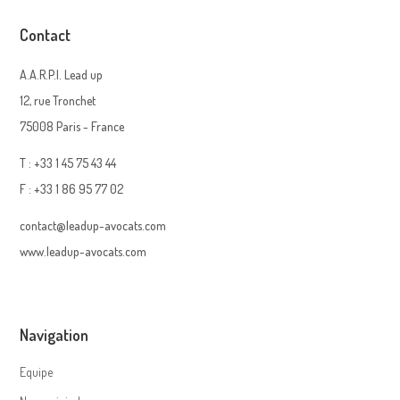
Contact
A.A.R.P.I. Lead up
12, rue Tronchet
75008 Paris - France
T : +33 1 45 75 43 44
F : +33 1 86 95 77 02
contact@leadup-avocats.com
www.leadup-avocats.com
Navigation
Equipe