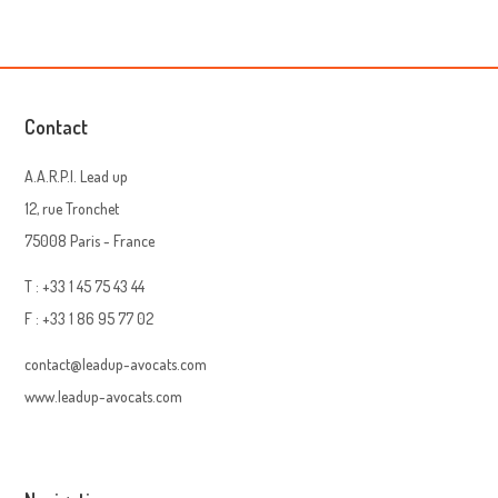
Contact
A.A.R.P.I. Lead up
12, rue Tronchet
75008 Paris - France
T : +33 1 45 75 43 44
F : +33 1 86 95 77 02
contact@leadup-avocats.com
www.leadup-avocats.com