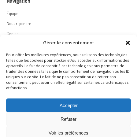
Navigation
Equipe
Nous rejoindre
Contact
Gérer le consentement
Politique de cookies (UE)
Pour offrir les meilleures expériences, nous utilisons des technologies
telles que les cookies pour stocker et/ou accéder aux informations des
appareils. Le fait de consentir à ces technologies nous permettra de
Nous suivre – Follow us
traiter des données telles que le comportement de navigation ou les ID
uniques sur ce site. Le fait de ne pas consentir ou de retirer son
consentement peut avoir un effet négatif sur certaines caractéristiques
et fonctions.
Accepter
Mentions légales – Legal notice
Refuser
Accéder à la page
Voir les préférences
Read the page