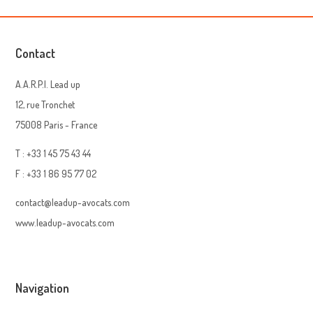
Contact
A.A.R.P.I. Lead up
12, rue Tronchet
75008 Paris - France
T : +33 1 45 75 43 44
F : +33 1 86 95 77 02
contact@leadup-avocats.com
www.leadup-avocats.com
Navigation