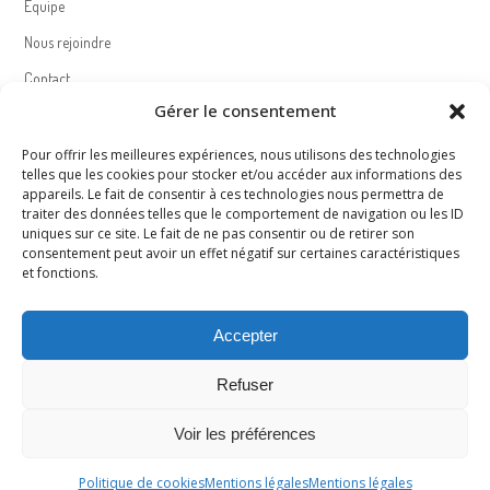
Equipe
Nous rejoindre
Contact
Gérer le consentement
Politique de cookies (UE)
Pour offrir les meilleures expériences, nous utilisons des technologies
telles que les cookies pour stocker et/ou accéder aux informations des
appareils. Le fait de consentir à ces technologies nous permettra de
Nous suivre – Follow us
traiter des données telles que le comportement de navigation ou les ID
uniques sur ce site. Le fait de ne pas consentir ou de retirer son
consentement peut avoir un effet négatif sur certaines caractéristiques
et fonctions.
Accepter
Mentions légales – Legal notice
Refuser
Accéder à la page
Voir les préférences
Read the page
Politique de cookies
Mentions légales
Mentions légales