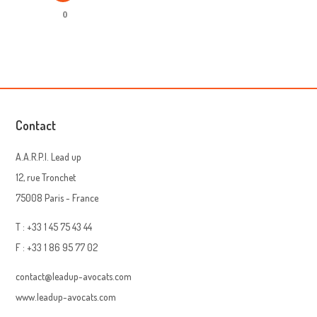
0
Contact
A.A.R.P.I. Lead up
12, rue Tronchet
75008 Paris - France
T : +33 1 45 75 43 44
F : +33 1 86 95 77 02
contact@leadup-avocats.com
www.leadup-avocats.com