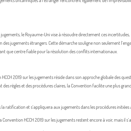
ugements britanniques à l’étranger rencontrent également de l’imprévisibil
 jugements, le Royaume-Uni vise à résoudre directement ces incertitudes,
tion des jugements étrangers. Cette démarche souligne non seulement l’en
nt que centre fiable pour la résolution des conflits internationaux.
n HCCH 2019 sur les jugements réside dans son approche globale des que
 des règles et des procédures claires, la Convention facilite une plus grande
la ratification et s’appliquera aux jugements dans les procédures initiées 
Convention HCCH 2019 sur les jugements restent encore à voir, mais il s’agi