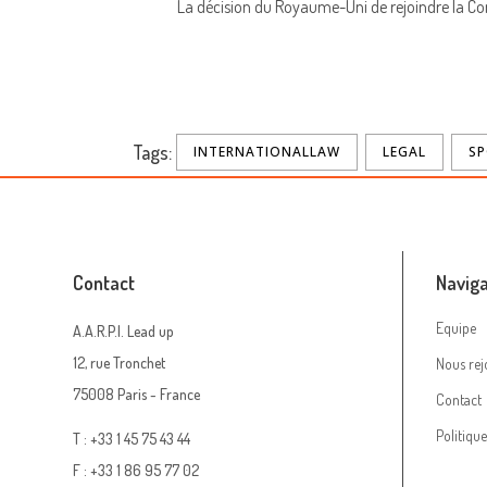
La décision du Royaume-Uni de rejoindre la Co
Tags:
INTERNATIONALLAW
LEGAL
SP
Contact
Naviga
Equipe
A.A.R.P.I. Lead up
12, rue Tronchet
Nous rej
75008 Paris - France
Contact
Politiqu
T : +33 1 45 75 43 44
F : +33 1 86 95 77 02