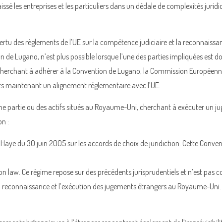
ssé les entreprises et les particuliers dans un dédale de complexités jurid
vertu des règlements de l’UE sur la compétence judiciaire et la reconnaiss
on de Lugano, n’est plus possible lorsque l’une des parties impliquées est 
cherchant à adhérer à la Convention de Lugano, la Commission Européenne
ats maintenant un alignement réglementaire avec l’UE.
c une partie ou des actifs situés au Royaume-Uni, cherchant à exécuter un
n :
Haye du 30 juin 2005 sur les accords de choix de juridiction. Cette Convent
law. Ce régime repose sur des précédents jurisprudentiels et n’est pas codi
 la reconnaissance et l’exécution des jugements étrangers au Royaume-Uni.