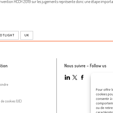
nvention HCCH 2019 sur les jugements représente donc une étape importan
OTLIGHT
UK
tion
Nous suivre – Follow us
oindre
Pour offrir 
cookies pou
consentir à
e de cookies (UE)
comportement
ou de retire
caractéristi