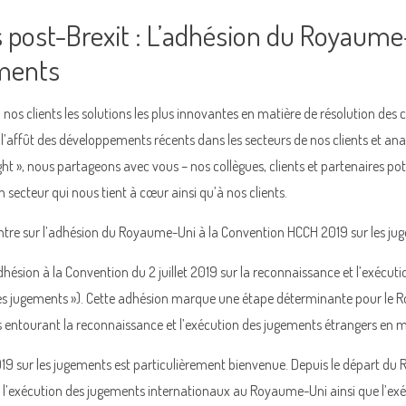
 post-Brexit : L’adhésion du Royaume
ements
os clients les solutions les plus innovantes en matière de résolution des co
 l’affût des développements récents dans les secteurs de nos clients et ana
ght », nous partageons avec vous – nos collègues, clients et partenaires p
un secteur qui nous tient à cœur ainsi qu’à nos clients.
entre sur l’adhésion du Royaume-Uni à la Convention HCCH 2019 sur les ju
on à la Convention du 2 juillet 2019 sur la reconnaissance et l’exécutio
es jugements »). Cette adhésion marque une étape déterminante pour le R
ntourant la reconnaissance et l’exécution des jugements étrangers en mat
019 sur les jugements est particulièrement bienvenue. Depuis le départ d
 l’exécution des jugements internationaux au Royaume-Uni ainsi que l’exéc