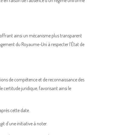
ité en raison de l’absence d’un régime uniforme
 offrant ainsi un mécanisme plus transparent
gagement du Royaume-Uni à respecter l’État de
stions de compétence et de reconnaissance des
 certitude juridique, favorisant ainsi le
après cette date.
t d’une initiative à noter.